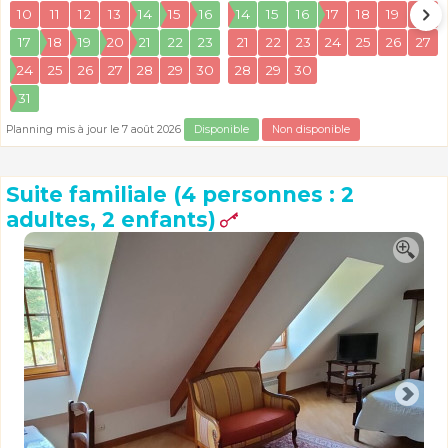
10
11
12
13
14
15
16
14
15
16
17
18
19
20
17
18
19
20
21
22
23
21
22
23
24
25
26
27
24
25
26
27
28
29
30
28
29
30
31
Planning mis à jour le 7 août 2026
Disponible
Non disponible
Suite familiale (4 personnes : 2
adultes, 2 enfants)