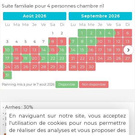
Suite familiale pour 4 personnes chambre n1
Août 2026
Septembre 2026
Lu
Ma
Me
Je
Ve
Sa
Di
Lu
Ma
Me
Je
Ve
Sa
Di
1
2
3
4
5
6
1
2
8
9
7
8
9
10
11
12
13
3
4
5
6
7
10
11
12
13
14
15
16
14
15
16
17
18
19
20
17
18
19
20
21
22
23
21
22
23
24
25
26
27
24
25
26
27
28
29
30
28
29
30
31
Planning mis à jour le 7 août 2026
Disponible
Non disponible
• Arrhes : 30%
• Arrivée : 18h00 - 20h00
En naviguant sur notre site, vous acceptez
• Départ : 09h00 - 10h30
l'utilisation de cookies pour nous permettre
• Petit déjeuner : 8h30-10h30
de réaliser des analyses et vous proposer des