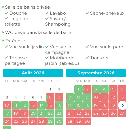
Salle de bains privée
Douche
Lavabo
Sèche-cheveux
Linge de
Savon /
toilette
Shampoing
WC privé dans la salle de bains
Extérieur
Vue sur le jardin
Vue sur la
Vue sur le parc
campagne
Terrasse
Mobilier de
Transats
partagée
jardin (tables, ...)
Août 2026
Septembre 2026
Lu
Ma
Me
Je
Ve
Sa
Di
Lu
Ma
Me
Je
Ve
Sa
Di
1
2
3
4
5
6
1
2
8
9
7
8
9
10
11
12
13
3
4
5
6
7
10
11
12
13
14
15
16
14
15
16
17
18
19
20
17
18
19
20
21
22
23
21
22
23
24
25
26
27
24
25
26
27
28
29
30
28
29
30