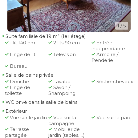
1
/ 5
Suite familiale de 19 m² (1er étage)
1 lit 140 cm
2 lits 90 cm
Entrée
indépendante
Linge de lit
Télévision
Armoire /
Penderie
Bureau
Salle de bains privée
Douche
Lavabo
Sèche-cheveux
Linge de
Savon /
toilette
Shampoing
WC privé dans la salle de bains
Extérieur
Vue sur le jardin
Vue sur la
Vue sur le parc
campagne
Terrasse
Mobilier de
partagée
jardin (tables, ...)