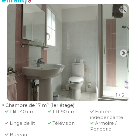
enfant)
1
/ 5
Chambre de 17 m² (1er étage)
1 lit 140 cm
1 lit 90 cm
Entrée
indépendante
Linge de lit
Télévision
Armoire /
Penderie
Bureau