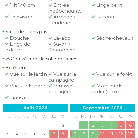
1 lit 140 cm
Entrée
Linge de lit
indépendante
Télévision
Armoire /
Bureau
Penderie
Salle de bains privée
Douche
Lavabo
Sèche-cheveux
Linge de
Savon /
toilette
Shampoing
WC privé dans la salle de bains
Extérieur
Vue sur le jardin
Vue sur la
Vue sur la forêt
campagne
Vue sur le parc
Terrasse
Mobilier de
partagée
jardin (tables, ...)
Transats
Août 2026
Septembre 2026
Lu
Ma
Me
Je
Ve
Sa
Di
Lu
Ma
Me
Je
Ve
Sa
Di
1
2
3
4
5
6
1
2
8
9
7
8
9
10
11
12
13
3
4
5
6
7